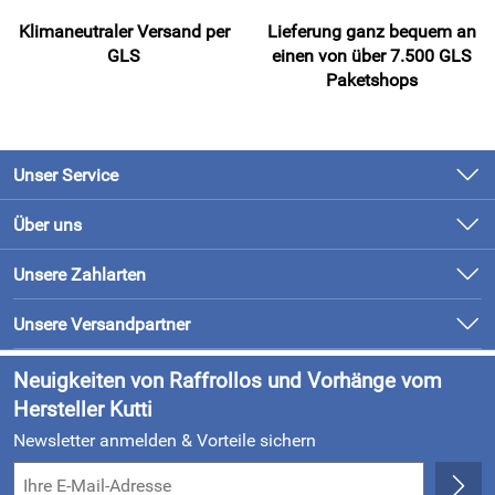
Klimaneutraler Versand per
Lieferung ganz bequem an
GLS
einen von über 7.500 GLS
Paketshops
Unser Service
Kontakt
Über uns
Newsletter
Unsere Bestseller
Unsere Zahlarten
Retourenabwicklung
Marken
Lieferung & Bezahlung
Unsere Versandpartner
Neu
Kundenlogin
Neuigkeiten von Raffrollos und Vorhänge vom
Hersteller Kutti
Newsletter anmelden & Vorteile sichern