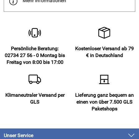
Mehr Informationen
Rollos schwenken einfach mit.
Hinweis
: Bei Alu-Jalousien und Rollos mit Breiten ab 100 cm
empfehlen wir 3 Träger für optimalen Halt Ihres
Persönliche Beratung:
Kostenloser Versand ab 79
Sichtschutzrollos.
02734 27 56 - 0 Montag bis
€ in Deutschland
Freitag von 8:00 bis 17:00
Lieferumfang Klemmträger Set für Alu-Jalousien und
Rollos:
Klimaneutraler Versand per
Lieferung ganz bequem an
1 Set mit 2 Klemmträgern
GLS
einen von über 7.500 GLS
Montagezubehör
Paketshops
Montageanleitung
Unser Service
Hersteller: KUTTI Heimtextilien GmbH & Co. KG,