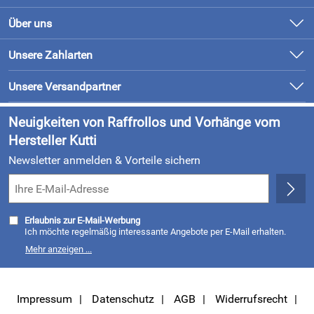
Hommeswiese 125, 57258 Freudenberg, info@kutti.de
Kontakt
Über uns
Newsletter
Unsere Bestseller
Unsere Zahlarten
Retourenabwicklung
Marken
Lieferung & Bezahlung
Unsere Versandpartner
Neu
Kundenlogin
Neuigkeiten von Raffrollos und Vorhänge vom
Hersteller Kutti
Newsletter anmelden & Vorteile sichern
Erlaubnis zur E-Mail-Werbung
Ich möchte regelmäßig interessante Angebote per E-Mail erhalten.
Meine E-Mail-Adresse wird nicht an andere Unternehmen
Mehr anzeigen ...
weitergegeben. Zu statistischen Zwecken wird in anonymer Form
ausgewertet, welche Links im Newsletter geklickt werden. Dabei ist
nicht erkennbar, welche konkrete Person geklickt hat. Diese
Einwilligung zur Nutzung meiner E-Mail- Adresse für Werbezwecke
kann ich jederzeit mit Wirkung für die Zukunft widerrufen, indem ich
Impressum
Datenschutz
AGB
Widerrufsrecht
den Link "Abmelden" am Ende des Newsletters anklicke oder die Option