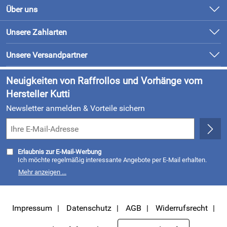
Kontakt
Über uns
Newsletter
Unsere Bestseller
Unsere Zahlarten
Retourenabwicklung
Marken
Lieferung & Bezahlung
Unsere Versandpartner
Neu
Kundenlogin
Neuigkeiten von Raffrollos und Vorhänge vom
Hersteller Kutti
Newsletter anmelden & Vorteile sichern
Erlaubnis zur E-Mail-Werbung
Ich möchte regelmäßig interessante Angebote per E-Mail erhalten.
Meine E-Mail-Adresse wird nicht an andere Unternehmen
Mehr anzeigen ...
weitergegeben. Zu statistischen Zwecken wird in anonymer Form
ausgewertet, welche Links im Newsletter geklickt werden. Dabei ist
nicht erkennbar, welche konkrete Person geklickt hat. Diese
Einwilligung zur Nutzung meiner E-Mail- Adresse für Werbezwecke
kann ich jederzeit mit Wirkung für die Zukunft widerrufen, indem ich
Impressum
Datenschutz
AGB
Widerrufsrecht
den Link "Abmelden" am Ende des Newsletters anklicke oder die Option
Newsletter im Mitgliederbereich deaktiviere. Die
Datenschutzerklärung