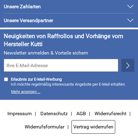
Newsletter
Unsere Bestseller
Unsere Zahlarten
Retourenabwicklung
Marken
Lieferung & Bezahlung
Unsere Versandpartner
Neu
Kundenlogin
Neuigkeiten von Raffrollos und Vorhänge vom
Hersteller Kutti
Newsletter anmelden & Vorteile sichern
Erlaubnis zur E-Mail-Werbung
Ich möchte regelmäßig interessante Angebote per E-Mail erhalten.
Meine E-Mail-Adresse wird nicht an andere Unternehmen
Mehr anzeigen ...
weitergegeben. Zu statistischen Zwecken wird in anonymer Form
ausgewertet, welche Links im Newsletter geklickt werden. Dabei ist
nicht erkennbar, welche konkrete Person geklickt hat. Diese
Einwilligung zur Nutzung meiner E-Mail- Adresse für Werbezwecke
kann ich jederzeit mit Wirkung für die Zukunft widerrufen, indem ich
Impressum
Datenschutz
AGB
Widerrufsrecht
den Link "Abmelden" am Ende des Newsletters anklicke oder die Option
Newsletter im Mitgliederbereich deaktiviere. Die
Datenschutzerklärung
habe ich zur Kenntnis genommen.
Widerrufsformular
Vertrag widerrufen