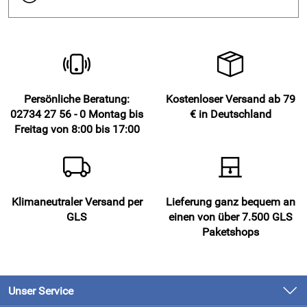
Farbe & Wirkung – Raffrollo „Duck“
natur
Naturtöne wirken
ruhig, ausgeglichen und warm.
Persönliche Beratung:
Kostenloser Versand ab 79
Naturfarbene Heimtextilien
02734 27 56 - 0 Montag bis
€ in Deutschland
Freitag von 8:00 bis 17:00
lassen Räume
warm und behaglich
wirken
wirken
zeitlos und hochwertig
eignen sich hervorragend als
neutrale Basisfarbe
zur
Raumgestaltung
Klimaneutraler Versand per
Lieferung ganz bequem an
unterstreichen das Raumkonzept auf
dezente und
GLS
einen von über 7.500 GLS
elegante
Weise
Paketshops
Besonders passend für Wohnstile:
Unser Service
Scandi / Skandinavisch