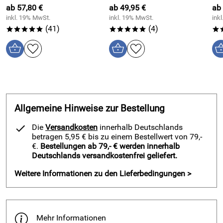
ab 57,80 €
ab 49,95 €
ab 
Wohnkonzepten
passt.
inkl. 19% MwSt.
inkl. 19% MwSt.
ink
(41)
(4)
*****
*****
*
Stoffqualität Raffrollo „Duck“ nach Maß
– 100% Baumwolle
Der Stoff besteht aus
reiner Baumwolle
und überzeugt
durch:
Allgemeine Hinweise zur Bestellung
natürliche Haptik
atmungsaktive Qualität
Die
Versandkosten
innerhalb Deutschlands
betragen 5,95 € bis zu einem Bestellwert von 79,-
langlebige, pflegeleichte Struktur
€.
Bestellungen ab 79,- € werden innerhalb
Deutschlands versandkostenfrei geliefert.
Die Faltrollo-Konfektion mit
Querstäben
sorgt für:
Weitere Informationen zu den Lieferbedingungen >
tiefe, gleichmäßige Raffung
hochwertige Optik
im geschlossenen & gerafften Zustand dauerhaft schöne
Form
Mehr Informationen