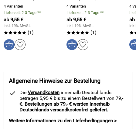
Warum einfarbige Schiebevorhänge „Boston“? – Vorteile
4 Varianten
4 Varianten
4 V
Lieferzeit: 2-3 Tage **
Lieferzeit: 2-3 Tage **
Lief
auf einen Blick
ab 9,55 €
ab 9,55 €
ab 
Schnelles und gerades Verschieben
dank Paneltechnik
inkl. 19% MwSt.
inkl. 19% MwSt.
ink
(1)
(1)
Komplettes Schiebevorhang Set
mit Panelwagen und
*****
*****
*
Beschwerungsstange
Pflegeleicht und langlebig
durch 100% Polyester
Halbtransparenz
: lichtdurchlässig, aber sanfter
Sichtschutz
Bügelleicht und formstabil
Ideal für große Glasflächen
, Dachfenster, Balkon- oder
Allgemeine Hinweise zur Bestellung
Terrassentüren
Die
Versandkosten
innerhalb Deutschlands
Perfekt als Raumteiler
in Wohn- oder Arbeitsbereichen
betragen 5,95 € bis zu einem Bestellwert von 79,-
Harmonische Kombinationsmöglichkeiten
in Farbe und
€.
Bestellungen ab 79,- € werden innerhalb
Höhe
Deutschlands versandkostenfrei geliefert.
Weitere Informationen zu den Lieferbedingungen >
FAQ – Häufige Fragen zum Thema Schiebevorhänge