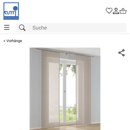
<
Vorhänge