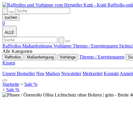
0
ALLE
Raffrollos
Maßanfertigung
Vorhänge
Thermo / Energiesparen
Sichts
Alle Kategorien
Thermo / Energiesparen
Raffrollos
Maßanfertigung
Vorhänge
Si
Kissen
Unsere Bestseller
Neu
Marken
Newsletter
Merkzettel
Kontakt
Anmel
Startseite
>
Sale %
<
Sale %