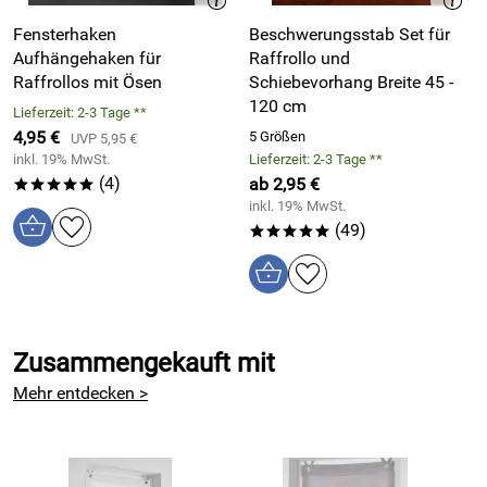
Pflegehinweise für - Celtic taupe - Raffrollo / Ösenrollo zum
Fensterhaken
Beschwerungsstab Set für
kpl. werkzeuglosen Aufhängen:
Aufhängehaken für
Raffrollo und
Raffrollos mit Ösen
Schiebevorhang Breite 45 -
Raffrollo / Ösenrollo Celtic taupe: Maschinenwäsche bei
120 cm
30°C (Schonwäsche)
Lieferzeit: 2-3 Tage **
4,95 €
gecrashte Ware nicht bügeln, so bleibt die schöne
5 Größen
UVP 5,95 €
inkl. 19% MwSt.
Lieferzeit: 2-3 Tage **
Struktur des Crashs erhalten
(4)
ab 2,95 €
*****
inkl. 19% MwSt.
Material / Eigenschaften Raffrollo- / Ösenrollo Set - Celtic
(49)
*****
taupe:
Obermaterial Raffrollo: 100% Polyester
waschbar bei 30° - Polyesteranteil sorgt für Einlaufschutz
Oberflächenstruktur Stoff: leichte Struktur, gecrasht
Zusammengekauft mit
Rollo-Farbe: taupe - braun grau
Mehr entdecken >
Transparenz des Ösenrollos: halbtransparent für leichten
Lichtschutz / Blendschutz
Design: unifarben