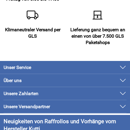
Hommeswiese 125, 57258 Freudenberg, info@kutti.de
Klimaneutraler Versand per
Lieferung ganz bequem an
GLS
einen von über 7.500 GLS
Paketshops
Unser Service
Kontakt
Über uns
Newsletter
Unsere Bestseller
Unsere Zahlarten
Retourenabwicklung
Marken
Lieferung & Bezahlung
Unsere Versandpartner
Neu
Kundenlogin
Neuigkeiten von Raffrollos und Vorhänge vom
Hersteller Kutti