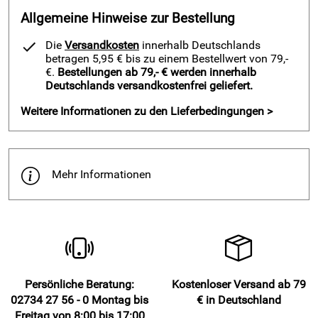
werkzeuglosen Aufhängen:
Allgemeine Hinweise zur Bestellung
Raffrollo "Celtic taupe" mit leichter Transparenz
Die
Versandkosten
innerhalb Deutschlands
Beschwerungsstange oben für geraden Abschluss am
betragen 5,95 € bis zu einem Bestellwert von 79,-
Fenster
€.
Bestellungen ab 79,- € werden innerhalb
Beschwerungsstange unten für sauberen Fall des
Deutschlands versandkostenfrei geliefert.
Ösenrollos
Weitere Informationen zu den Lieferbedingungen >
2 bzw. 3 x Edelstahl Fensterhaken zum kpl.
werkzeuglosen Aufhängen am Fenster
2 bzw. 3 x Klebepad gegen Wackeln bei schmalen
Fensterrahmen
Mehr Informationen
1 x Kordelstopper zur stufenlosen Regulieferung der
Höhe
1 x Kordelhalter mit Schraube und Dübel zum Aufwickeln
der Kordel)
Montageanleitung
Persönliche Beratung:
Kostenloser Versand ab 79
02734 27 56 - 0 Montag bis
€ in Deutschland
Freitag von 8:00 bis 17:00
Hersteller: KUTTI Heimtextilien GmbH & Co. KG,