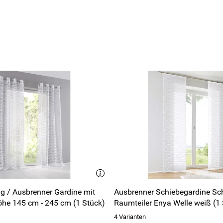
ollo
 (735kB)
/ 35% Polyester
0°C (Schonwaschgang)
er
g / Ausbrenner Gardine mit
Ausbrenner Schiebegardine Sc
öhe 145 cm - 245 cm (1 Stück)
Raumteiler Enya Welle weiß (1
d 22 mm
4 Varianten