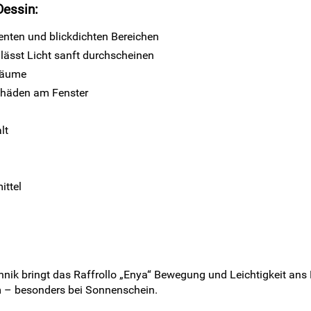
Dessin:
enten und blickdichten Bereichen
 lässt Licht sanft durchscheinen
räume
Schäden am Fenster
lt
ittel
ik bringt das Raffrollo „Enya“ Bewegung und Leichtigkeit ans F
um – besonders bei Sonnenschein.