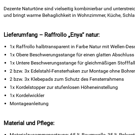
Dezente Naturtöne sind vielseitig kombinierbar und unterstr
und bringt warme Behaglichkeit in Wohnzimmer, Küche, Schl
Lieferumfang – Raffrollo „Enya“ natur:
1x Raffrollo halbtransparent in Farbe Natur mit Wellen-Des
1x Obere Beschwerungsstange für einen glatten Abschluss
1x Untere Beschwerungsstange für gleichmäßigen Stofffal
2 bzw. 3x Edelstahl-Fensterhaken zur Montage ohne Bohre
2 bzw. 3x Klebepads zum Schutz des Fensterrahmens
1x Kordelstopper zur stufenlosen Höheneinstellung
1x Kordelwickler
Montageanleitung
Material und Pflege:
Materialzusammensetzung: 65 % Baumwolle, 35 % Polyest