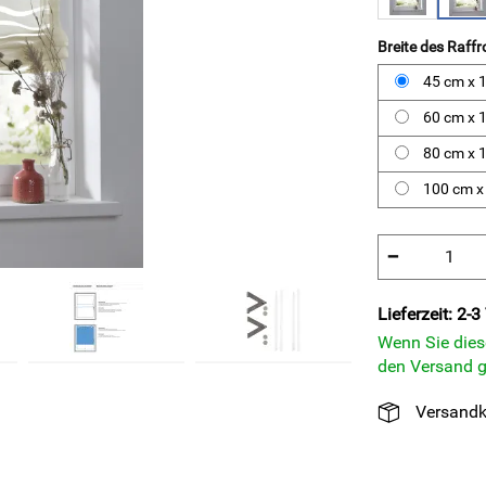
Breite des Raffr
45 cm x 
60 cm x 
80 cm x 
100 cm x
−
Lieferzeit: 2-3
Wenn Sie diese
den Versand g
Versandk