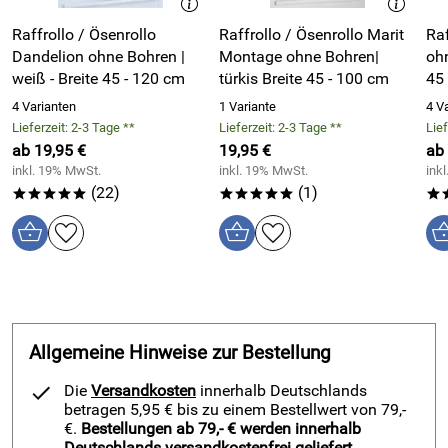
dekorative Alternative zu klassischen Heimtextilien wie
Raffrollo / Ösenrollo
Raffrollo / Ösenrollo Marit
Raf
Vorhängen und Gardinen. Wir verarbeiten hochwertige
Dandelion ohne Bohren |
Montage ohne Bohren|
ohn
Dekostoffe und Gardinenstoffe zu schönen Rollos in vielen
weiß - Breite 45 - 120 cm
türkis Breite 45 - 100 cm
45
Farben und Mustern. Neutral und vielseitig kombinierbar in
weiß, Natur und grau oder farbenfroh wie Marit Raffrollos /
4 Varianten
1 Variante
4 V
Lieferzeit: 2-3 Tage **
Lieferzeit: 2-3 Tage **
Lief
Ösenrollos mit Querstreifen in Pastelltönen, harmonische
ab 19,95 €
19,95 €
ab
Farbkombination in creme, Rose und Flieder. Helle und
inkl. 19% MwSt.
inkl. 19% MwSt.
ink
freundliche Vorhänge sind vielseitig einsetzbar. Im
(22)
(1)
Handumdrehen montiert und kinderleicht dekoriert.
*****
*****
*
Stoffe aus Polyester sind pflegeleicht, in der Maschine
waschbar und knittern nicht. Raffrollos Marit sind
formbeständig und strapazierfähig, laufen nicht ein, Farben
bleiben lange schön und leuchtend.
Allgemeine Hinweise zur Bestellung
Pflegehinweise für - Marit Rose - Raffrollo / Ösenrollo zur
Montage ohne Bohren:
Die
Versandkosten
innerhalb Deutschlands
betragen 5,95 € bis zu einem Bestellwert von 79,-
Maschinenwäsche bei 30°C (Schonwäsche)
€.
Bestellungen ab 79,- € werden innerhalb
Deutschlands versandkostenfrei geliefert.