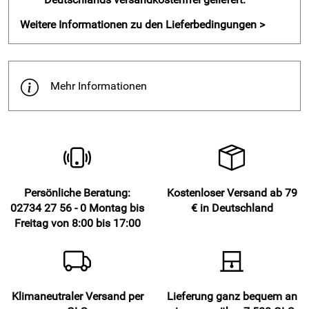
Wäschesack benutzen
nur kurz anschleudern
Weitere Informationen zu den Lieferbedingungen >
bügeln falls erforderlich
Material / Eigenschaften Raffrollo- / Ösenrolloset - Marit
Rose:
Mehr Informationen
Obermaterial Raffrollo: 100% Polyester
waschbar bei 30° - Polyesteranteil sorgt für Einlaufschutz
gewebter Stoff gestreift, leichte Struktur, matt, Leinen
ähnlich
Rollo-Farben zart und dezent creme, Rose, Flieder
Persönliche Beratung:
Kostenloser Versand ab 79
Transparenz des Ösenrollos: halbtransparent für leichten
02734 27 56 - 0 Montag bis
€ in Deutschland
Lichtschutz / Blendschutz
Freitag von 8:00 bis 17:00
Design: mehrfarbig, Querstreifen
Zugschnur für Einstellung der Raffung rechts oder links
geeignet für Rahmenstärke zwischen 13 und 22 mm
Klimaneutraler Versand per
Lieferung ganz bequem an