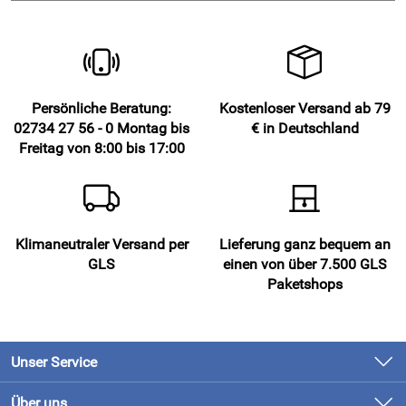
Unser Ösenrollo Metis ist besonders mieterfreundlich:
Die Montage erfolgt komplett
werkzeuglos
. Die
mitgelieferten hochwertigen Edelstahlhaken werden einfach
auf den Fensterrahmen aufgesetzt – ohne Bohren,
Schrauben oder Beschädigungen.
Persönliche Beratung:
Kostenloser Versand ab 79
02734 27 56 - 0 Montag bis
€ in Deutschland
Mit dem praktischen Kordelstopper kann die Höhe
Freitag von 8:00 bis 17:00
individuell eingestellt werden. Die Restkordel lässt sich
sauber über den mitgelieferten Kordelwickler fixieren.
Vorteile Raffrollo / Ösenrollo Metis – Graublau
Klimaneutraler Versand per
Lieferung ganz bequem an
GLS
einen von über 7.500 GLS
setzt dezente, stilvolle Farbakzente im Raum
Paketshops
reine Naturfaser – ideal für Allergiker
modernes Design mit horizontalen Abnähern
einfache Montage ohne Bohren
Unser Service
zusätzliche Öse bei Größe 100 cm verhindert
Durchhängen
Kontakt
Über uns