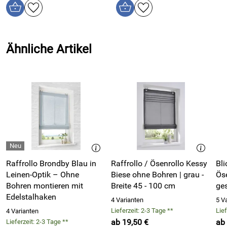
Rahmenstärke
zu Maritimen Einrichtungen in Ferienwohnungen und
der Fenster:
Häusern am Meer
Seite der
wechselbar
Zugschnur:
Ähnliche Artikel
Die Vorteile von Leinenrollos
Leinen ist eine der hochwertigsten Naturfasern – und ideal
für hochwertige Fensterdekoration:
besonders robust und reißfest
einzigartige, natürliche Haptik
wird mit jeder Wäsche weicher und schöner
nahezu fusselfrei und daher allergikerfreundlich
temperaturausgleichend und atmungsaktiv
Raffrollo Brondby Blau in
Raffrollo / Ösenrollo Kessy
Bli
unregelmäßige, lebendige Struktur mit viel Tiefe
Leinen-Optik – Ohne
Biese ohne Bohren | grau -
Öse
Bohren montieren mit
Breite 45 - 100 cm
Im Gegensatz zu Baumwolle, die glatt und gleichmäßig
Edelstalhaken
wirkt, besitzt Leinen eine charaktervolle Oberfläche, die
4 Varianten
5 V
jedem Raffrollo einen individuellen, hochwertigen Look
Lieferzeit: 2-3 Tage **
Lief
4 Varianten
verleiht.
ab 19,50 €
ab
Lieferzeit: 2-3 Tage **