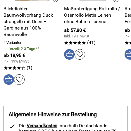
funktionaler Sicht- und Lichtschutz, sondern auch ein
Blickdichter
Maßanfertigung Raffrollo /
Ra
dekorativer Blickfang am Fenster.
Baumwollvorhang Duck
Ösenrollo Metis Leinen
Bes
strohgelb mit Ösen –
ohne Bohren - creme
Fe
Einfache Handhabung & Pflege
Gardine aus 100%
ab 57,80 €
ab
Baumwolle
inkl. 19% MwSt.
ink
Mit dem integrierten Kordelzug bestimmen Sie jederzeit die
(41)
4 Varianten
*****
*
gewünschte Höhe des Stoffes und regulieren so den
Lieferzeit: 2-3 Tage **
Lichteinfall. Dank pflegeleichter Materialien bleibt das
ab 18,95 €
Raffrollo auch nach dem Waschen formstabil und frisch.
inkl. 19% MwSt.
(1)
****o
Fazit
Das
maßgefertigte Raffrollo Bella weiß türkis
ist die
perfekte Wahl für alle, die frische Farben, moderne Designs
und individuelle Maßanfertigungen schätzen. Es bringt
Leichtigkeit und Eleganz in jeden Raum, lässt sich vielseitig
kombinieren und passt sich durch die Maßfertigung jedem
Allgemeine Hinweise zur Bestellung
Fenster perfekt an – ganz ohne Bohren und Schrauben.
Die
Versandkosten
innerhalb Deutschlands