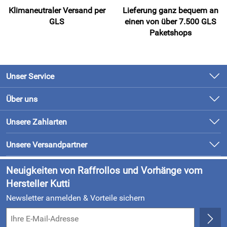
Klimaneutraler Versand per
Lieferung ganz bequem an
GLS
einen von über 7.500 GLS
Paketshops
Unser Service
Kontakt
Über uns
Newsletter
Unsere Bestseller
Unsere Zahlarten
Retourenabwicklung
Marken
Lieferung & Bezahlung
Unsere Versandpartner
Neu
Kundenlogin
Neuigkeiten von Raffrollos und Vorhänge vom
Hersteller Kutti
Newsletter anmelden & Vorteile sichern