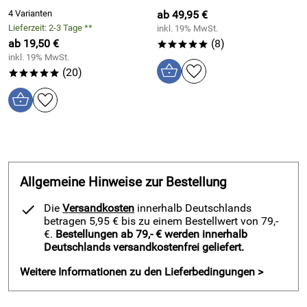
Material / Eigenschaften Raffrollo Maßanfertigung Kessy
4 Varianten
ab 49,95 €
Biese Natur:
Lieferzeit: 2-3 Tage **
inkl. 19% MwSt.
ab 19,50 €
(8)
*****
Obermaterial Raffrollo: 65% Baumwolle 35% Polyester
inkl. 19% MwSt.
waschbar bei 30° - Polyesteranteil sorgt für Einlaufschutz
(20)
*****
Oberflächenstruktur Stoff: glatt
Farbe Raffrollo nach Maß Kessy Biese: Natur
Transparenz des Ösenrollos: halbtransparent für
Sichtschutz tagsüber
Design: unifarben – einfarbig Natur
Besondere Optik durch Blende mit abgenähten Biesen im
Allgemeine Hinweise zur Bestellung
oberen Teil
Die
Versandkosten
innerhalb Deutschlands
Raffrollo Bedienung mit Kordelzug, wahlweise rechts
betragen 5,95 € bis zu einem Bestellwert von 79,-
oder links, bitte bei Bestellung Ihrer Maßanfertigung
€.
Bestellungen ab 79,- € werden innerhalb
angeben
Deutschlands versandkostenfrei geliefert.
geeignet für Rahmenstärke zwischen 13 und 22 mm
Weitere Informationen zu den Lieferbedingungen >
Wie alle Kutti Raffrollos liefern wir Ösenrollos Kessy Biese
Natur nach Maß mit einem praktischen Kordel Stopper oben