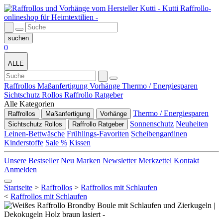
0
ALLE
Raffrollos
Maßanfertigung
Vorhänge
Thermo / Energiesparen
Sichtschutz Rollos
Raffrollo Ratgeber
Alle Kategorien
Thermo / Energiesparen
Raffrollos
Maßanfertigung
Vorhänge
Sonnenschutz
Neuheiten
Sichtschutz Rollos
Raffrollo Ratgeber
Leinen-Bettwäsche
Frühlings-Favoriten
Scheibengardinen
Kinderstoffe
Sale %
Kissen
Unsere Bestseller
Neu
Marken
Newsletter
Merkzettel
Kontakt
Anmelden
Startseite
>
Raffrollos
>
Raffrollos mit Schlaufen
<
Raffrollos mit Schlaufen