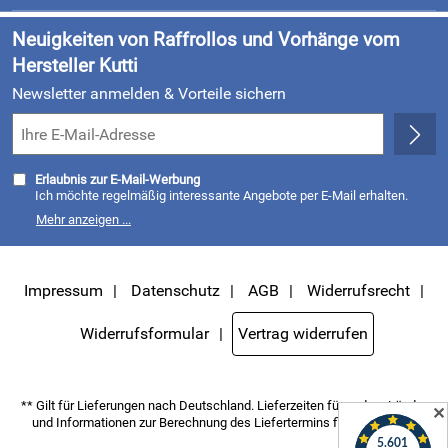
Kundenlogin
Neuigkeiten von Raffrollos und Vorhänge vom
Hersteller Kutti
Newsletter anmelden & Vorteile sichern
Erlaubnis zur E-Mail-Werbung
Ich möchte regelmäßig interessante Angebote per E-Mail erhalten.
Meine E-Mail-Adresse wird nicht an andere Unternehmen
Mehr anzeigen ...
weitergegeben. Zu statistischen Zwecken wird in anonymer Form
ausgewertet, welche Links im Newsletter geklickt werden. Dabei ist
nicht erkennbar, welche konkrete Person geklickt hat. Diese
Einwilligung zur Nutzung meiner E-Mail- Adresse für Werbezwecke
kann ich jederzeit mit Wirkung für die Zukunft widerrufen, indem ich
Impressum
Datenschutz
AGB
Widerrufsrecht
den Link "Abmelden" am Ende des Newsletters anklicke oder die Option
Newsletter im Mitgliederbereich deaktiviere. Die
Datenschutzerklärung
habe ich zur Kenntnis genommen.
Widerrufsformular
Vertrag widerrufen
** Gilt für Lieferungen nach Deutschland. Lieferzeiten für andere Länder
✕
und Informationen zur Berechnung des Liefertermins finden Sie
hier
.