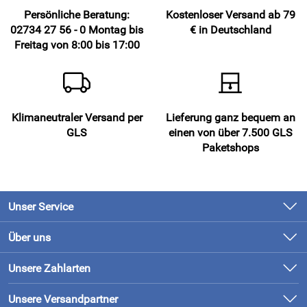
Persönliche Beratung:
Kostenloser Versand ab 79
02734 27 56 - 0 Montag bis
€ in Deutschland
Freitag von 8:00 bis 17:00
Klimaneutraler Versand per
Lieferung ganz bequem an
GLS
einen von über 7.500 GLS
Paketshops
Unser Service
Kontakt
Über uns
Newsletter
Unsere Bestseller
Unsere Zahlarten
Retourenabwicklung
Marken
Lieferung & Bezahlung
Unsere Versandpartner
Neu