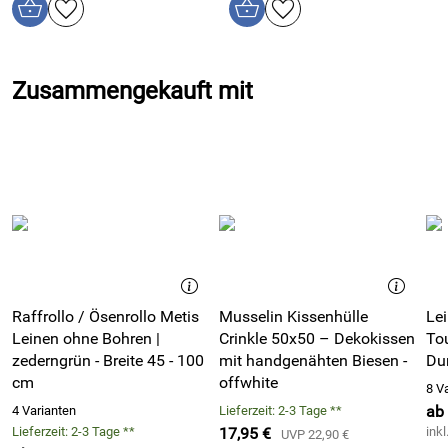
Antistatisch und antibakteriell
– Sorgt für ein natürliches,
angenehmes Hautgefühl.
Hypoallergen
– Ideal für Allergiker und Menschen mit
Zusammengekauft mit
empfindlicher Haut.
Gut für Gesundheit und Umwelt
- Leinenstoff in
Westeuropa hergestellt
Feuchtigkeitsabsorbierend
– Nimmt bis zu 20 % des
Eigengewichts an Feuchtigkeit auf und bleibt trocken.
Besonders weich und geschmeidig
- wegen innovativen
AIRO® Finish - wird mechanisch, nicht chemisch
behandelt
Praktischer Hotelverschluss
- keine störenden
Reißverschlüsse oder Knöpfe
Raffrollo / Ösenrollo Metis
Musselin Kissenhülle
Lei
Nachhaltig produziert
– 100 % mechanische
Leinen ohne Bohren |
Crinkle 50x50 – Dekokissen
To
Fasergewinnung ohne Chemikalien.
zederngrün - Breite 45 - 100
mit handgenähten Biesen -
Du
Schnelltrocknend
– Spart Energie und trocknet ohne
cm
offwhite
8 V
Trockner.
ab 
4 Varianten
Lieferzeit: 2-3 Tage **
Knitteroptik ohne Bügeln
– Perfekt für lässigen Look.
Lieferzeit: 2-3 Tage **
17,95 €
ink
UVP 22,90 €