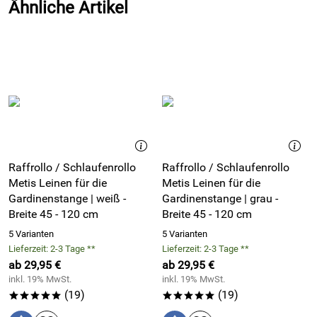
Ähnliche Artikel
Kuscheln Sie sich in die samtweiche Eleganz unseres soft
Touch Leinenbezugs für Kopfkissen in sanftem Dunkelgrau
– jede Nacht ein wohliges und erholsames Schlafgefühl.
Kombinieren Sie Ihre Bettbezüge und Kissenhüllen Ton in
Ton oder in einem harmonischen Mix aus verschiedenen
Farben und Formen. Durch Einzelverkauf unserer
Bettwäsche bleibt viel Freiraum für Ihre Dekorations-Ideen.
Raffrollo / Schlaufenrollo
Raffrollo / Schlaufenrollo
Metis Leinen für die
Metis Leinen für die
Gardinenstange | weiß -
Gardinenstange | grau -
Breite 45 - 120 cm
Breite 45 - 120 cm
Vorteile Kutti Leinen soft Touch Kissenbezug - Farbe
Dunkelgrau – Natur pur für erholsamen Schlaf
5 Varianten
5 Varianten
Lieferzeit: 2-3 Tage **
Lieferzeit: 2-3 Tage **
Temperaturregulierend
– Kühle im Sommer, Wärme im
ab 29,95 €
ab 29,95 €
Winter für ein ideales Schlafklima.
inkl. 19% MwSt.
inkl. 19% MwSt.
Hautfreundlich
– Ohne schädliche Chemikalien, OEKO-
(19)
(19)
*****
*****
TEX® und EUROPEAN FLAX™ zertifizierter Leinenstoff