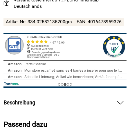
Deutschlands
Artikel-Nr.:
334-02582135200gra
EAN:
4016478959326
Beschreibung
Kutti Leinen Bettwäsche - soft Touch Bettbezug - Farbe
Dunkelgrau – modernes Anthrazit mit leichter Blau Nuance
Passend dazu