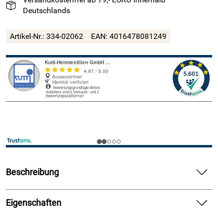
Deutschlands
Artikel-Nr.:
334-02062
EAN:
4016478081249
Beschreibung
Einfarbiges Raffrollo mit Ösen "Dimout" blickdicht,
verdunkelnd und isolierend, Farbe Curry / Senf Gelb – Breite
Eigenschaften
45 bis 120 cm