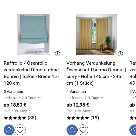
mitgelieferten, schicken Edelstahlhaken am oberen
Fensterrahmen aufsetzen, Ösenrollos einhängen, fertig!
Material / Eigenschaften Raffrollo- / Ösenrolloset - Dimout
Curry / Senf Gelb:
Obermaterial Raffrollo: 100% Polyester
Raffrollo / Ösenrollo
Vorhang Verdunkelung
Raf
waschbar bei 30° - Stäbe können zum Waschen leicht
verdunkelnd Dimout ohne
Ösenschal Thermo Dimout |
ver
entnommen werden
Bohren | türkis - Breite 45 -
curry - Höhe 145 cm - 245
Bohren | we
Oberflächenstruktur Stoff: glatt
120 cm
cm (1 Stück)
45
Rollo-Farbe: Curry / Senf Gelb
5 Varianten
4 Varianten
5 V
Design: unifarben
Lieferzeit: 2-3 Tage **
Lieferzeit: 2-3 Tage **
Lief
ab 18,50 €
ab 12,95 €
ab
Transparenz des Ösenrollos: blickdicht, verdunkelnd,
inkl. 19% MwSt.
inkl. 19% MwSt.
ink
isolierend
(38)
(19)
*****
*****
*
wärmedämmend im Winter, senkt Heizkosten
schallisolierend