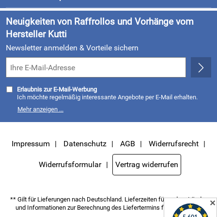
Neu
1 Stopper für Kordelzug zur Höhen-Regulierung
Kundenlogin
1 x Kordel Sammler mit Schraube und Dübel
Neuigkeiten von Raffrollos und Vorhänge vom
Montageanleitung
Hersteller Kutti
Newsletter anmelden & Vorteile sichern
Hersteller: KUTTI Heimtextilien GmbH & Co. KG,
Hommeswiese 125, 57258 Freudenberg, info@kutti.de
Erlaubnis zur E-Mail-Werbung
Ich möchte regelmäßig interessante Angebote per E-Mail erhalten.
Meine E-Mail-Adresse wird nicht an andere Unternehmen
Mehr anzeigen ...
weitergegeben. Zu statistischen Zwecken wird in anonymer Form
ausgewertet, welche Links im Newsletter geklickt werden. Dabei ist
nicht erkennbar, welche konkrete Person geklickt hat. Diese
Einwilligung zur Nutzung meiner E-Mail- Adresse für Werbezwecke
kann ich jederzeit mit Wirkung für die Zukunft widerrufen, indem ich
Impressum
Datenschutz
AGB
Widerrufsrecht
den Link "Abmelden" am Ende des Newsletters anklicke oder die Option
Newsletter im Mitgliederbereich deaktiviere. Die
Datenschutzerklärung
habe ich zur Kenntnis genommen.
Widerrufsformular
Vertrag widerrufen
** Gilt für Lieferungen nach Deutschland. Lieferzeiten für andere Länder
✕
und Informationen zur Berechnung des Liefertermins finden Sie
hier
.