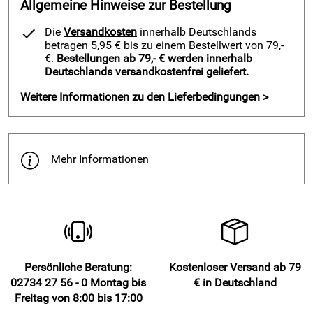
Allgemeine Hinweise zur Bestellung
Beschwerungsstäbe oben und unten, Stecksystem
Fensterhaken aus Edelstahl
Die
Versandkosten
innerhalb Deutschlands
betragen 5,95 € bis zu einem Bestellwert von 79,-
Raffrollos aus 100% Polyester sind sehr pflegeleicht. Wie
€.
Bestellungen ab 79,- € werden innerhalb
alle Vorhang- und Gardinenstoffe mit hohem Polyesteranteil
Deutschlands versandkostenfrei geliefert.
können sie problemlos in der Maschine gewaschen werden,
Weitere Informationen zu den Lieferbedingungen >
laufen nicht ein und knittern wenig.
Für jedes Fenster das passende Raffrollo - so messen Sie
Mehr Informationen
richtig:
Messen Sie die Breite Ihres Fensterflügels. Wir haben unsere
Raffrollos an häufige Standardmaße von Fenstern
angepasst. Ein optimal passendes Raffrollo sollte nicht über
den Fenstergriff ragen. Nur so ist einfache und schnelle
Bedienung des Ösenrollos ohne Verhaken beim Hochziehen
gewährleistet. Sollten sie dafür ein Zwischenmaß benötigen,
Persönliche Beratung:
Kostenloser Versand ab 79
finden Sie passgenaue Ösenrollos Dimout für Ihre Fenster
02734 27 56 - 0 Montag bis
€ in Deutschland
ebenso wie Balkon- und Terrassentüren - auch als
Freitag von 8:00 bis 17:00
Maßanfertigung Raffrollos.