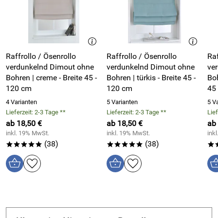
Material / Eigenschaften Raffrollo ohne Bohren - Dimout
rosa:
Obermaterial Raffrollo: 100% Polyester
waschbar bei 30° - Stäbe können zum Waschen leicht
Raffrollo / Ösenrollo
Raffrollo / Ösenrollo
Raf
entnommen werden
verdunkelnd Dimout ohne
verdunkelnd Dimout ohne
ver
Oberflächenstruktur Stoff: glatt
Bohren | creme - Breite 45 -
Bohren | türkis - Breite 45 -
Bohren | we
Rollo-Farbe: rosa
120 cm
120 cm
45
Design: unifarben
4 Varianten
5 Varianten
5 V
Transparenz des Ösenrollos: blickdicht, verdunkelnd,
Lieferzeit: 2-3 Tage **
Lieferzeit: 2-3 Tage **
Lief
ab 18,50 €
isolierend
ab 18,50 €
ab
inkl. 19% MwSt.
inkl. 19% MwSt.
ink
wärmedämmend und energiesparend, senkt Heizkosten
(38)
(38)
*****
*****
*
im Winter
schallisolierend
abgesteppte Quernähte für gleichmäßige Raffung
Zugschnur für Einstellung der Raffung rechts oder links
Kordelstopper zur stufenlosen Höhen-Regulierung
geeignet für Rahmenstärke zwischen 13 und 22 mm