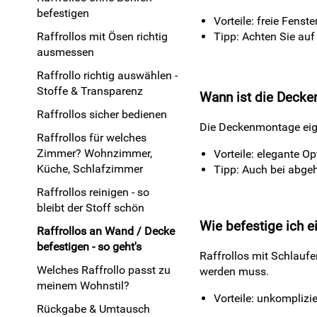
befestigen
Vorteile: freie Fenst
Raffrollos mit Ösen richtig
Tipp: Achten Sie auf
ausmessen
Raffrollo richtig auswählen -
Stoffe & Transparenz
Wann ist die Decke
Raffrollos sicher bedienen
Die Deckenmontage eigne
Raffrollos für welches
Zimmer? Wohnzimmer,
Vorteile: elegante 
Küche, Schlafzimmer
Tipp: Auch bei abge
Raffrollos reinigen - so
bleibt der Stoff schön
Wie befestige ich e
Raffrollos an Wand / Decke
befestigen - so geht′s
Raffrollos mit Schlauf
Welches Raffrollo passt zu
werden muss.
meinem Wohnstil?
Vorteile: unkomplizi
Rückgabe & Umtausch