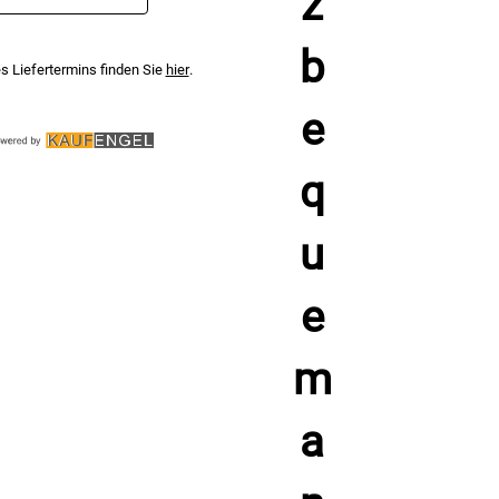
im Mitgliederbereich deaktiviere. Die
Datenschutzerklärung
habe ich zur Kenntnis
genommen.
s Liefertermins finden Sie
hier
.