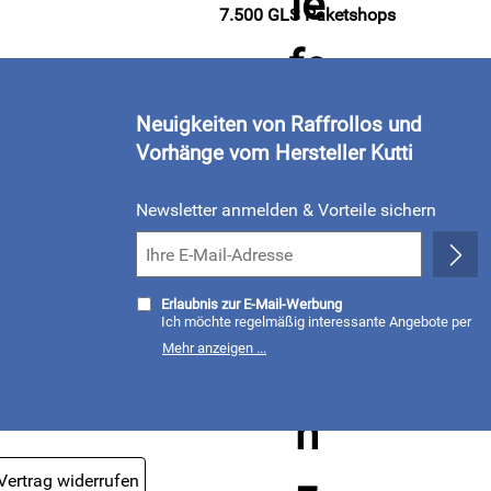
7.500 GLS Paketshops
Neuigkeiten von Raffrollos und
Vorhänge vom Hersteller Kutti
Newsletter anmelden & Vorteile sichern
Erlaubnis zur E-Mail-Werbung
Ich möchte regelmäßig interessante Angebote per
E-Mail erhalten. Meine E-Mail-Adresse wird nicht an
Mehr anzeigen ...
andere Unternehmen weitergegeben. Zu
statistischen Zwecken wird in anonymer Form
ausgewertet, welche Links im Newsletter geklickt
werden. Dabei ist nicht erkennbar, welche konkrete
Person geklickt hat. Diese Einwilligung zur Nutzung
meiner E-Mail- Adresse für Werbezwecke kann ich
jederzeit mit Wirkung für die Zukunft widerrufen,
indem ich den Link "Abmelden" am Ende des
Vertrag widerrufen
Newsletters anklicke oder die Option Newsletter