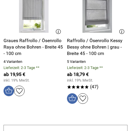
Gewebter Stoff mit Längsstreifen / Zierstich in offwhite
Schwerer Stoff für schönen Fall
Vorhang mit Ösen für tiefe und gleichmäßige Falten
Farbe Vorhang: grau, Steifen offwhite
Transparenz Gardine: blickdicht, Sichtschutz
Graues Raffrollo / Ösenrollo
Raffrollo / Ösenrollo Kessy
Graue Vorhänge verdunkeln leicht
Raya ohne Bohren - Breite 45
Bessy ohne Bohren | grau -
Design: modern, gestreift
- 100 cm
Breite 45 - 100 cm
Vorhang mit 8 Metallösen silber
4 Varianten
5 Varianten
Montage an Gardinenstangen / Vorhangstangen bis 30
Lieferzeit: 2-3 Tage **
Lieferzeit: 2-3 Tage **
mm Durchmesser
ab 19,95 €
ab 18,79 €
inkl. 19% MwSt.
inkl. 19% MwSt.
(47)
*****
Wie messe ich die Höhe / Länge für Vorhänge "Raya"?
Die richtige Länge des Vorhangs ist neben Farbe, Dessin
und Form entscheidend für eine harmonische und
wohnliche Wirkung Ihrer Gardinen. Überlegen Sie daher
genau, mit welcher Vorhang-Höhe Sie für Ihre Wohnsituation
eine optimale Wirkung und Funktion erzielen.