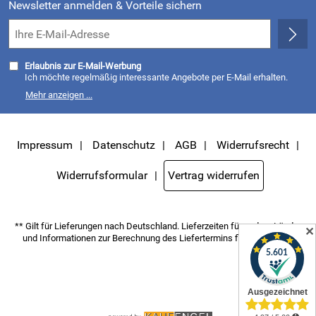
Newsletter anmelden & Vorteile sichern
Erlaubnis zur E-Mail-Werbung
Ich möchte regelmäßig interessante Angebote per E-Mail erhalten.
Meine E-Mail-Adresse wird nicht an andere Unternehmen
Mehr anzeigen ...
weitergegeben. Zu statistischen Zwecken wird in anonymer Form
ausgewertet, welche Links im Newsletter geklickt werden. Dabei ist
nicht erkennbar, welche konkrete Person geklickt hat. Diese
Einwilligung zur Nutzung meiner E-Mail- Adresse für Werbezwecke
kann ich jederzeit mit Wirkung für die Zukunft widerrufen, indem ich
Impressum
Datenschutz
AGB
Widerrufsrecht
den Link "Abmelden" am Ende des Newsletters anklicke oder die Option
Newsletter im Mitgliederbereich deaktiviere. Die
Datenschutzerklärung
habe ich zur Kenntnis genommen.
Widerrufsformular
Vertrag widerrufen
** Gilt für Lieferungen nach Deutschland. Lieferzeiten für andere Länder
✕
und Informationen zur Berechnung des Liefertermins finden Sie
hier
.