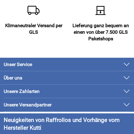
Feucht aufhängen, Polyesterstoffe ziehen sich von selbst
glatt
bügeln nur falls erforderlich auf kleinster Stufe
Klimaneutraler Versand per
Lieferung ganz bequem an
GLS
einen von über 7.500 GLS
Paketshops
Hersteller: KUTTI Heimtextilien GmbH & Co. KG,
Hommeswiese 125, 57258 Freudenberg, info@kutti.de
Unser Service
Kontakt
Über uns
Newsletter
Unsere Bestseller
Unsere Zahlarten
Retourenabwicklung
Marken
Lieferung & Bezahlung
Unsere Versandpartner
Neu
Kundenlogin
Neuigkeiten von Raffrollos und Vorhänge vom
Hersteller Kutti