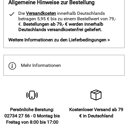
Allgemeine Hinweise zur Bestellung
Kurze und halbhohe Gardinen benötigen wenig Platz und
Die
Versandkosten
innerhalb Deutschlands
sind ideal, wenn Heizkörper oder Möbel unter dem Fenster
betragen 5,95 € bis zu einem Bestellwert von 79,-
stehen. Sie reichen bis zur Fensterbank oder maximal 6 bis
€.
Bestellungen ab 79,- € werden innerhalb
8 cm darüber hinaus.
Deutschlands versandkostenfrei geliefert.
Bodenlange Gardinen aus blickdichten Stoffen wirken
Weitere Informationen zu den Lieferbedingungen >
besonders wohnlich und elegant. Sie schaffen Wohnräume
zum Wohlfühlen, indem Sie Schall absorbieren und im
Sommer die Wohnung kühl halten:
Mehr Informationen
Kann ich meine Vorhänge / Gardinen „Raya“ waschen?
Polyesterstoffe sind sehr pflegeleicht, knittern wenig und
können problemlos in der Maschine gewaschen werden.
Vorhang waschen bei 30°C Feinwäsche
Feinwaschmittel verwenden
Persönliche Beratung:
Kostenloser Versand ab 79
Maschine nur bis max. zur Hälfte füllen
02734 27 56 - 0 Montag bis
€ in Deutschland
Freitag von 8:00 bis 17:00
Vorhang nur leicht anschleudern