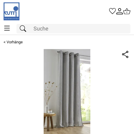
<
Vorhänge