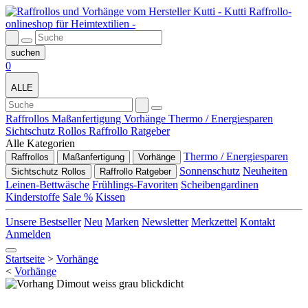
0
ALLE
Raffrollos
Maßanfertigung
Vorhänge
Thermo / Energiesparen
Sichtschutz Rollos
Raffrollo Ratgeber
Alle Kategorien
Thermo / Energiesparen
Raffrollos
Maßanfertigung
Vorhänge
Sonnenschutz
Neuheiten
Sichtschutz Rollos
Raffrollo Ratgeber
Leinen-Bettwäsche
Frühlings-Favoriten
Scheibengardinen
Kinderstoffe
Sale %
Kissen
Unsere Bestseller
Neu
Marken
Newsletter
Merkzettel
Kontakt
Anmelden
Startseite
>
Vorhänge
<
Vorhänge