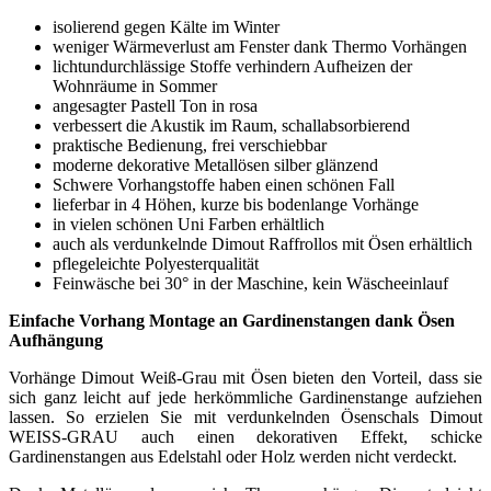
isolierend gegen Kälte im Winter
weniger Wärmeverlust am Fenster dank Thermo Vorhängen
lichtundurchlässige Stoffe verhindern Aufheizen der
Wohnräume in Sommer
angesagter Pastell Ton in rosa
verbessert die Akustik im Raum, schallabsorbierend
praktische Bedienung, frei verschiebbar
moderne dekorative Metallösen silber glänzend
Schwere Vorhangstoffe haben einen schönen Fall
lieferbar in 4 Höhen, kurze bis bodenlange Vorhänge
in vielen schönen Uni Farben erhältlich
auch als verdunkelnde Dimout Raffrollos mit Ösen erhältlich
pflegeleichte Polyesterqualität
Feinwäsche bei 30° in der Maschine, kein Wäscheeinlauf
Einfache Vorhang Montage an Gardinenstangen dank Ösen
Aufhängung
Vorhänge Dimout Weiß-Grau mit Ösen bieten den Vorteil, dass sie
sich ganz leicht auf jede herkömmliche Gardinenstange aufziehen
lassen. So erzielen Sie mit verdunkelnden Ösenschals Dimout
WEISS-GRAU auch einen dekorativen Effekt, schicke
Gardinenstangen aus Edelstahl oder Holz werden nicht verdeckt.