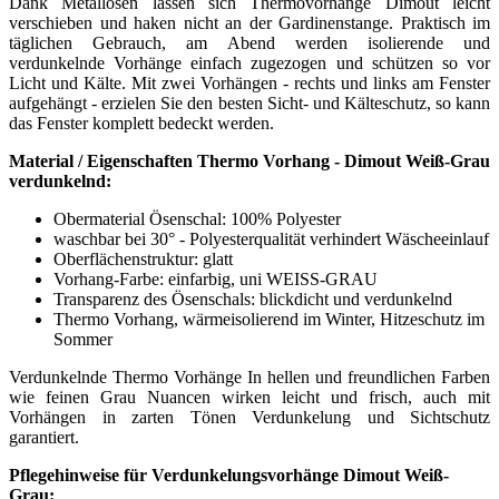
Dank Metallösen lassen sich Thermovorhänge Dimout leicht
verschieben und haken nicht an der Gardinenstange. Praktisch im
täglichen Gebrauch, am Abend werden isolierende und
verdunkelnde Vorhänge einfach zugezogen und schützen so vor
Licht und Kälte. Mit zwei Vorhängen - rechts und links am Fenster
aufgehängt - erzielen Sie den besten Sicht- und Kälteschutz, so kann
das Fenster komplett bedeckt werden.
Material / Eigenschaften Thermo Vorhang - Dimout Weiß-Grau
verdunkelnd:
Obermaterial Ösenschal: 100% Polyester
waschbar bei 30° - Polyesterqualität verhindert Wäscheeinlauf
Oberflächenstruktur: glatt
Vorhang-Farbe: einfarbig, uni WEISS-GRAU
Transparenz des Ösenschals: blickdicht und verdunkelnd
Thermo Vorhang, wärmeisolierend im Winter, Hitzeschutz im
Sommer
Verdunkelnde Thermo Vorhänge In hellen und freundlichen Farben
wie feinen Grau Nuancen wirken leicht und frisch, auch mit
Vorhängen in zarten Tönen Verdunkelung und Sichtschutz
garantiert.
Pflegehinweise für Verdunkelungsvorhänge Dimout Weiß-
Grau: