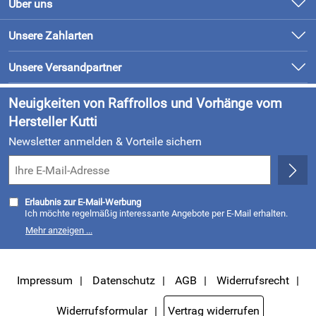
Über uns
Newsletter
Unsere Bestseller
Unsere Zahlarten
Retourenabwicklung
Marken
Lieferung & Bezahlung
Unsere Versandpartner
Neu
Kundenlogin
Neuigkeiten von Raffrollos und Vorhänge vom
Hersteller Kutti
Newsletter anmelden & Vorteile sichern
Erlaubnis zur E-Mail-Werbung
Ich möchte regelmäßig interessante Angebote per E-Mail erhalten.
Meine E-Mail-Adresse wird nicht an andere Unternehmen
Mehr anzeigen ...
weitergegeben. Zu statistischen Zwecken wird in anonymer Form
ausgewertet, welche Links im Newsletter geklickt werden. Dabei ist
nicht erkennbar, welche konkrete Person geklickt hat. Diese
Einwilligung zur Nutzung meiner E-Mail- Adresse für Werbezwecke
kann ich jederzeit mit Wirkung für die Zukunft widerrufen, indem ich
Impressum
Datenschutz
AGB
Widerrufsrecht
den Link "Abmelden" am Ende des Newsletters anklicke oder die Option
Newsletter im Mitgliederbereich deaktiviere. Die
Datenschutzerklärung
habe ich zur Kenntnis genommen.
Widerrufsformular
Vertrag widerrufen