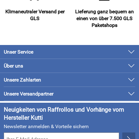
Klimaneutraler Versand per
Lieferung ganz bequem an
GLS
einen von über 7.500 GLS
Paketshops
Unser Service
Kontakt
Über uns
Newsletter
Unsere Bestseller
Unsere Zahlarten
Retourenabwicklung
Marken
Lieferung & Bezahlung
Unsere Versandpartner
Neu
Kundenlogin
Neuigkeiten von Raffrollos und Vorhänge vom
Hersteller Kutti
Newsletter anmelden & Vorteile sichern