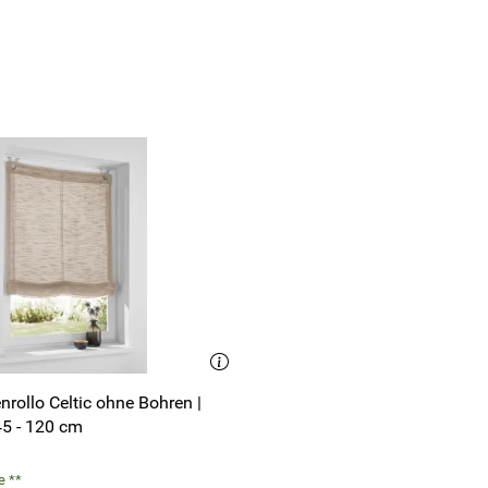
al
nsparent
lyester
r bei 30°C (Schonwaschgang)
rukturiert
g
isch wie gewünscht.
rgarn
nrollo Celtic ohne Bohren |
45 - 120 cm
el dem Bild und der Beschreibung.
e **