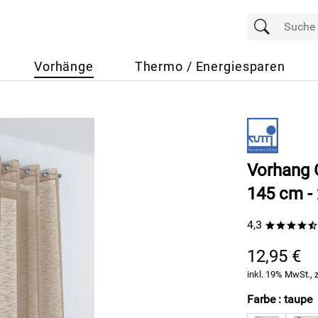
Vorhänge
Thermo / Energiesparen
Vorhang G
145 cm -
4,3
****/
12,95 €
inkl. 19% MwSt., 
Farbe :
taupe