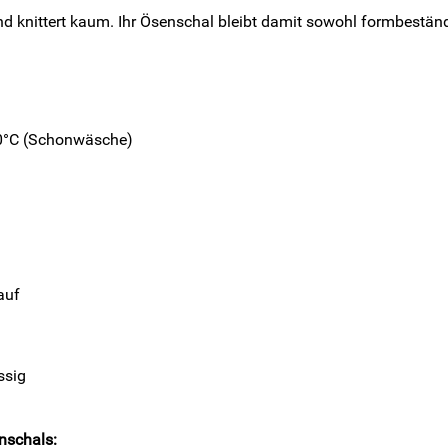
nd knittert kaum. Ihr Ösenschal bleibt damit sowohl formbeständi
30°C (Schonwäsche)
auf
ssig
nschals: