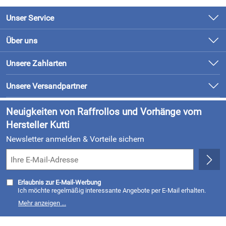
Unser Service
Kontakt
Über uns
Newsletter
Unsere Bestseller
Unsere Zahlarten
Retourenabwicklung
Marken
Lieferung & Bezahlung
Unsere Versandpartner
Neu
Kundenlogin
Neuigkeiten von Raffrollos und Vorhänge vom
Hersteller Kutti
Newsletter anmelden & Vorteile sichern
Erlaubnis zur E-Mail-Werbung
Ich möchte regelmäßig interessante Angebote per E-Mail erhalten.
Meine E-Mail-Adresse wird nicht an andere Unternehmen
Mehr anzeigen ...
weitergegeben. Zu statistischen Zwecken wird in anonymer Form
ausgewertet, welche Links im Newsletter geklickt werden. Dabei ist
nicht erkennbar, welche konkrete Person geklickt hat. Diese